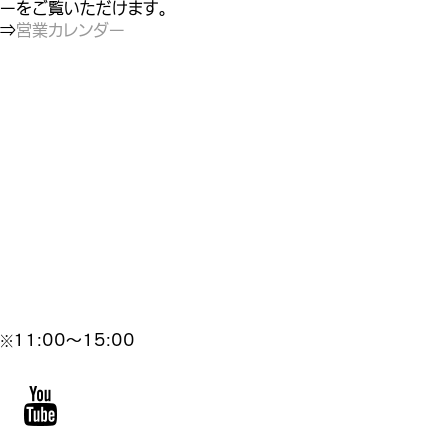
ーをご覧いただけます。
⇒
営業カレンダー
営業時間
月
火
水
木
金
土
日
祝
11:00～15:00
※
11:00～14:30
〇
〇
〇
休
〇
〇
〇
〇
※
※
※
18:00～21:00
〇
〇
〇
休
休
〇
〇
〇
(L.O.20:30)